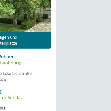
ragen und
ellplätze
Wohnen
etwohnung
e Ecke Iserstraße
ltow
g
für Sie da.
mbH