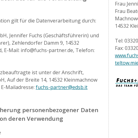
Frau Jenn
Frau Beat
Machnowe
ion gilt für die Datenverarbeitung durch:
14532 Kl
bH, Jennifer Fuchs (Geschäftsführerin) und
Tel: 0332
hrer), Zehlendorfer Damm 9, 14532
Fax: 0332
 E-Mail: info@fuchs-partner.de, Telefon:
www.fuchs
teltow.mi
beauftragte ist unter der Anschrift,
, Auf der Breite 14, 14532 Kleinmachnow
 E-Mailadresse:
fuchs-partner@edsb.it
cherung personenbezogener Daten
von deren Verwendung
e