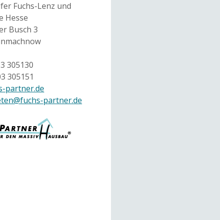
ifer Fuchs-Lenz und
e Hesse
r Busch 3
einmachnow
03 305130
03 305151
-partner.de
eten@fuchs-partner.de