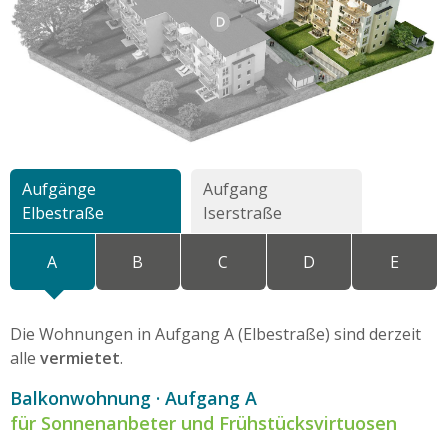
Aufgänge
Aufgang
Elbestraße
Iserstraße
A
B
C
D
E
Die Wohnungen in Aufgang A (Elbestraße) sind derzeit
alle
vermietet
.
Balkonwohnung · Aufgang
A
für Sonnenanbeter und Frühstücksvirtuosen