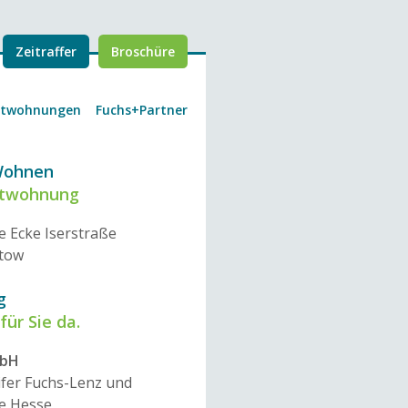
Zeitraffer
Broschüre
etwohnungen
Fuchs+Partner
Wohnen
etwohnung
e Ecke Iserstraße
ltow
g
für Sie da.
mbH
ifer Fuchs-Lenz und
e Hesse