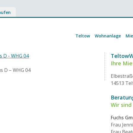
aufen
Teltow
Wohnanlage
Mi
Teltow
us D - WHG 04
Ihre Mi
us D – WHG 04
Elbestraß
14513 Te
Beratun
Wir sind 
Fuchs G
Frau Jenn
Frau Beat