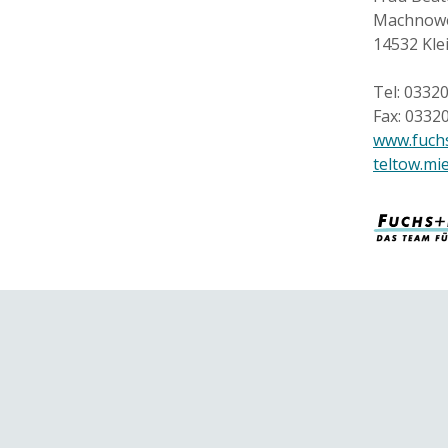
Machnowe
14532 Kl
Tel: 0332
Fax: 0332
www.fuchs
teltow.mi