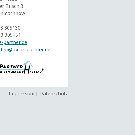
r Busch 3
einmachnow
03 305130
03 305151
-partner.de
eten@fuchs-partner.de
Impressum
|
Datenschutz