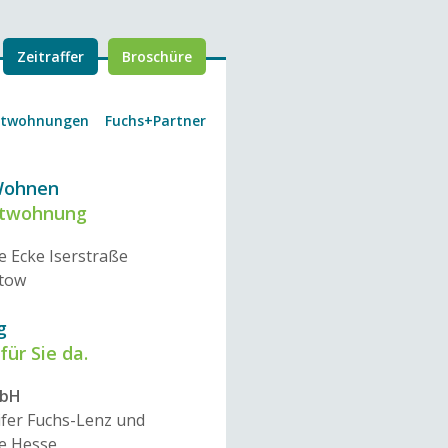
Zeitraffer
Broschüre
etwohnungen
Fuchs+Partner
Wohnen
etwohnung
e Ecke Iserstraße
ltow
g
für Sie da.
mbH
ifer Fuchs-Lenz und
e Hesse