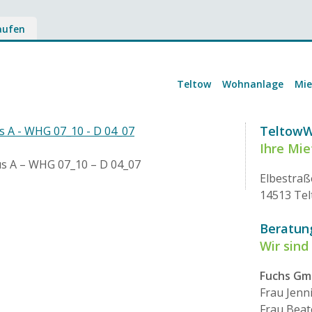
aufen
Teltow
Wohnanlage
Mi
Teltow
s A - WHG 07_10 - D 04_07
Ihre Mi
us A – WHG 07_10 – D 04_07
Elbestraß
14513 Te
Beratun
Wir sind 
Fuchs G
Frau Jenn
Frau Beat