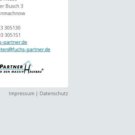
r Busch 3
einmachnow
03 305130
03 305151
-partner.de
eten@fuchs-partner.de
Impressum
|
Datenschutz