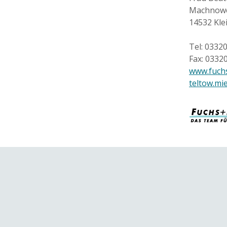
Machnowe
14532 Kl
Tel: 0332
Fax: 0332
www.fuchs
teltow.mi