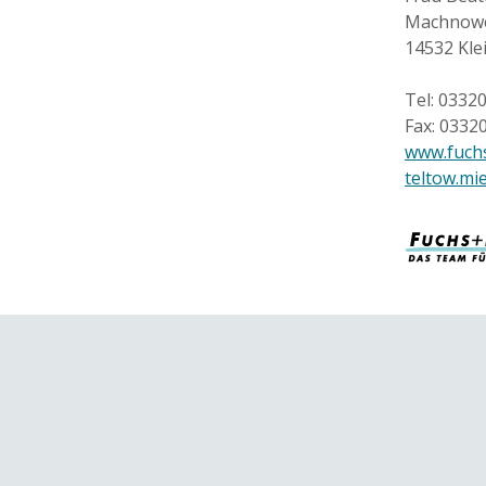
Machnowe
14532 Kl
Tel: 0332
Fax: 0332
www.fuchs
teltow.mi