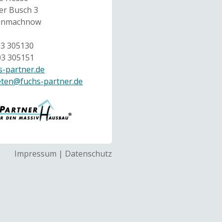
r Busch 3
einmachnow
03 305130
03 305151
-partner.de
eten@fuchs-partner.de
Impressum
|
Datenschutz