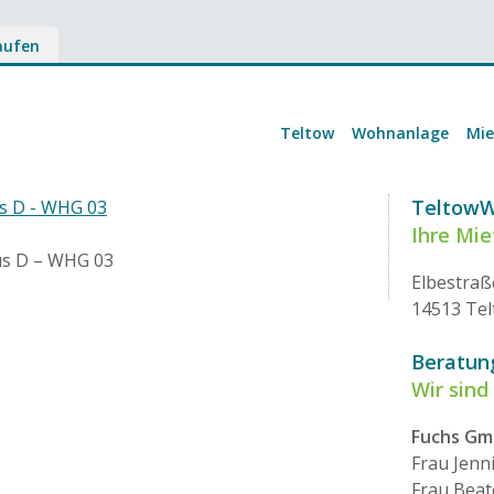
aufen
Teltow
Wohnanlage
Mi
Teltow
us D - WHG 03
Ihre Mi
us D – WHG 03
Elbestraß
14513 Te
Beratun
Wir sind 
Fuchs G
Frau Jenn
Frau Beat