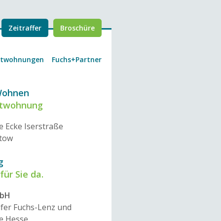
Zeitraffer
Broschüre
etwohnungen
Fuchs+Partner
Wohnen
etwohnung
e Ecke Iserstraße
ltow
g
für Sie da.
mbH
ifer Fuchs-Lenz und
e Hesse