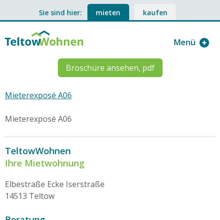
Sie sind hier:
mieten
kaufen
Menü
Broschüre ansehen, pdf
Mieterexposé A06
Mieterexposé A06
TeltowWohnen
Ihre Mietwohnung
Elbestraße Ecke Iserstraße
14513 Teltow
Beratung