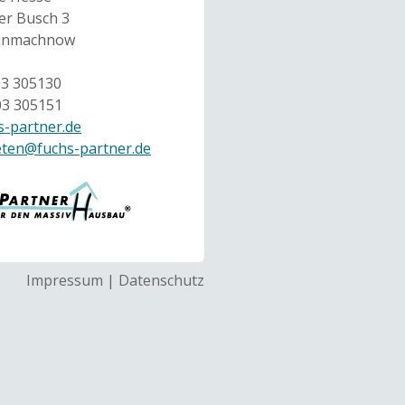
r Busch 3
einmachnow
03 305130
03 305151
-partner.de
eten@fuchs-partner.de
Impressum
|
Datenschutz