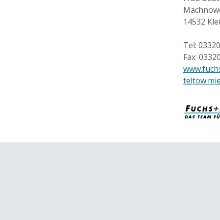
Machnowe
14532 Kl
Tel: 0332
Fax: 0332
www.fuchs
teltow.mi