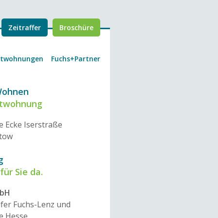
Zeitraffer
Broschüre
etwohnungen
Fuchs+Partner
Wohnen
etwohnung
e Ecke Iserstraße
ltow
g
für Sie da.
mbH
ifer Fuchs-Lenz und
e Hesse