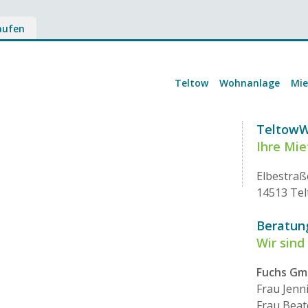
aufen
Teltow
Wohnanlage
Mi
Teltow
Ihre Mi
Elbestraß
14513 Te
Beratun
Wir sind 
Fuchs G
Frau Jenn
Frau Beat