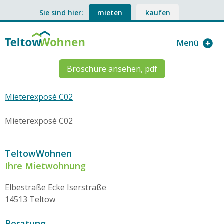
Sie sind hier:
mieten
kaufen
Menü
Broschüre ansehen, pdf
Mieterexposé C02
Mieterexposé C02
TeltowWohnen
Ihre Mietwohnung
Elbestraße Ecke Iserstraße
14513 Teltow
Beratung