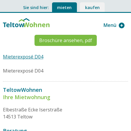
Sie sind hier:
mieten
kaufen
Menü
Broschüre ansehen, pdf
Mieterexposé D04
Mieterexposé D04
TeltowWohnen
Ihre Mietwohnung
Elbestraße Ecke Iserstraße
14513 Teltow
Beratung