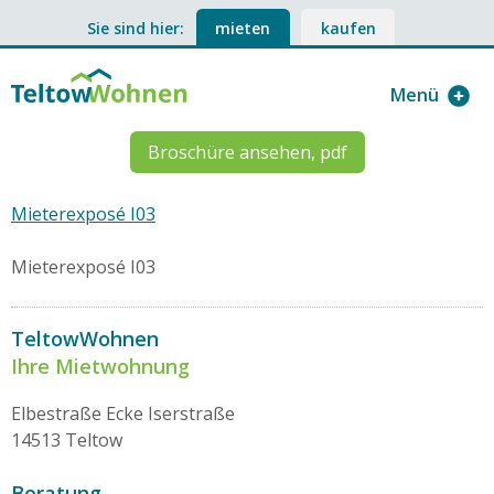
Sie sind hier:
mieten
kaufen
Menü
Broschüre ansehen, pdf
Mieterexposé I03
Mieterexposé I03
TeltowWohnen
Ihre Mietwohnung
Elbestraße Ecke Iserstraße
14513 Teltow
Beratung