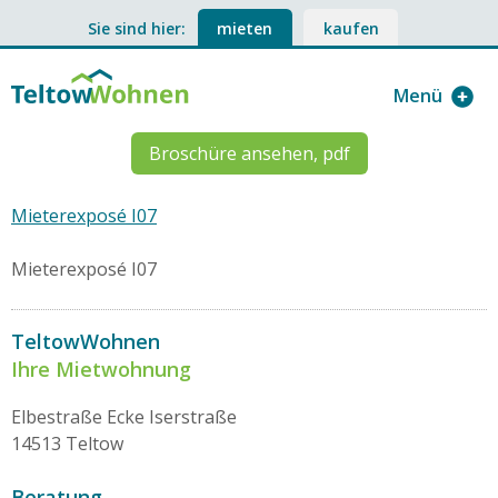
Sie sind hier:
mieten
kaufen
Menü
Broschüre ansehen, pdf
Mieterexposé I07
Mieterexposé I07
TeltowWohnen
Ihre Mietwohnung
Elbestraße Ecke Iserstraße
14513 Teltow
Beratung