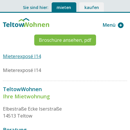
Sie sind hier:
mieten
kaufen
Menü
Broschüre ansehen, pdf
Mieterexposé I14
Mieterexposé I14
TeltowWohnen
Ihre Mietwohnung
Elbestraße Ecke Iserstraße
14513 Teltow
Beratung