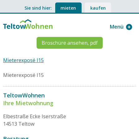
Sie sind hier:
mieten
kaufen
Menü
Broschüre ansehen, pdf
Mieterexposé I15
Mieterexposé I15
TeltowWohnen
Ihre Mietwohnung
Elbestraße Ecke Iserstraße
14513 Teltow
Beratung