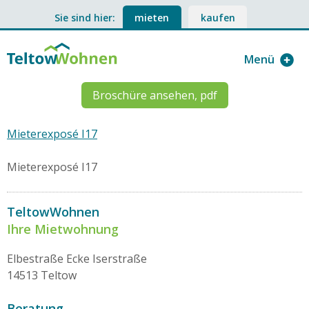
Sie sind hier:
mieten
kaufen
Menü
Broschüre ansehen, pdf
Mieterexposé I17
Mieterexposé I17
TeltowWohnen
Ihre Mietwohnung
Elbestraße Ecke Iserstraße
14513 Teltow
Beratung