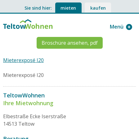
Sie sind hier:
mieten
kaufen
Menü
Broschüre ansehen, pdf
Mieterexposé I20
Mieterexposé I20
TeltowWohnen
Ihre Mietwohnung
Elbestraße Ecke Iserstraße
14513 Teltow
Beratung