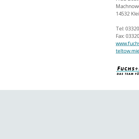
Machnowe
14532 Kl
Tel: 0332
Fax: 0332
www.fuchs
teltow.mi