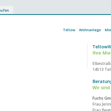
aufen
Teltow
Wohnanlage
Mi
Teltow
Ihre Mi
Elbestraß
14513 Te
Beratun
Wir sind 
Fuchs G
Frau Jenn
Frau Beat