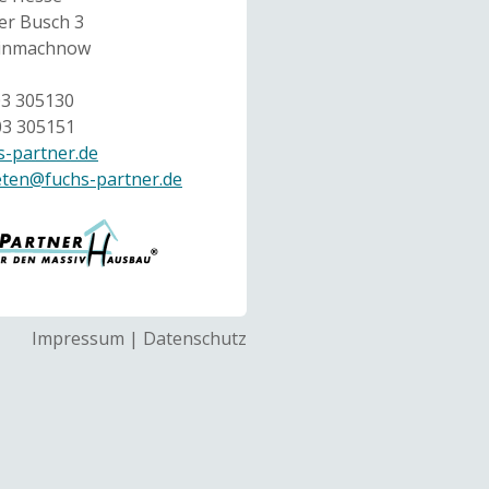
r Busch 3
einmachnow
03 305130
03 305151
-partner.de
eten@fuchs-partner.de
Impressum
|
Datenschutz