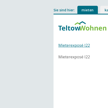
Sie sind hier:
mieten
k
Mieterexposé I22
Mieterexposé I22