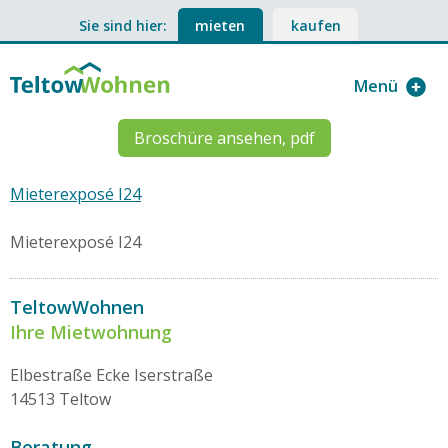
Sie sind hier:
mieten
kaufen
Menü
Broschüre ansehen, pdf
Mieterexposé I24
Mieterexposé I24
TeltowWohnen
Ihre Mietwohnung
Elbestraße Ecke Iserstraße
14513 Teltow
Beratung